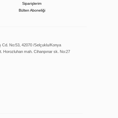
Siparişlerim
Bülten Aboneliği
ş Cd. No:53, 42070 /Selçuklu/Konya
it. Horozluhan mah. Cihanpınar sk. No:27