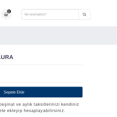
0
AURA
Sepete Ekle
peşinat ve aylık taksitlerinizi kendiniz
ete ekleyip hesaplayabilirsiniz.