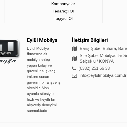
Kampanyalar
Tedarikçi Ol
Taşıyıcı Ol
Eylül Mobilya
İletişim Bilgileri
Barış Şube: Buhara, Barı
Eylül Mobilya
firmasına ait
Site Şube: Mobilyacılar S
mobilya satışı
Selçuklu / KONYA
yapan kolay ve
(0332) 251 66 33
güvenilir alışveriş
info@eylulmobilya.com.tr
imkanı sunan
güvenilir bir alışveriş
sitesidir. Mobil
uyumlu sitesiyle
hızlı ve keyifli bir
alışveriş deneyimi
sunmaktadır.