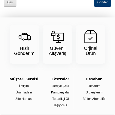
Geri
Hızlı
Güvenli
Orjinal
Gönderim
Alışveriş
Ürün
Müşteri Servisi
Ekstralar
Hesabım
İletişim
Hediye Çeki
Hesabım
Ürün İadesi
Kampanyalar
Siparişlerim
Site Haritası
Tedarikçi Ol
Bülten Aboneliği
Taşıyıcı Ol