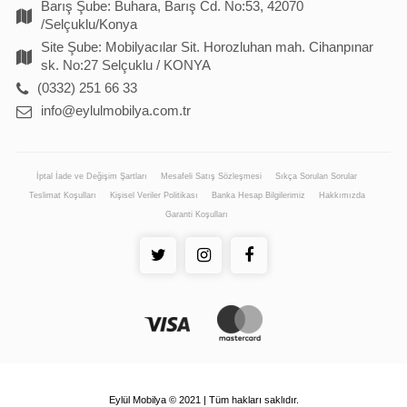
Barış Şube: Buhara, Barış Cd. No:53, 42070
/Selçuklu/Konya
Site Şube: Mobilyacılar Sit. Horozluhan mah. Cihanpınar
sk. No:27 Selçuklu / KONYA
(0332) 251 66 33
info@eylulmobilya.com.tr
İptal İade ve Değişim Şartları
Mesafeli Satış Sözleşmesi
Sıkça Sorulan Sorular
Teslimat Koşulları
Kişisel Veriler Politikası
Banka Hesap Bilgilerimiz
Hakkımızda
Garanti Koşulları
Eylül Mobilya © 2021 | Tüm hakları saklıdır.