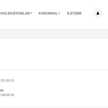
KOLEKSİYONLAR
KURUMSAL
İLETİŞİM
 251 66 33
pp:
 208 66 33