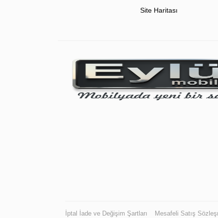
Site Haritası
İptal İade ve Değişim Şartları
Mesafeli Satış Sözle