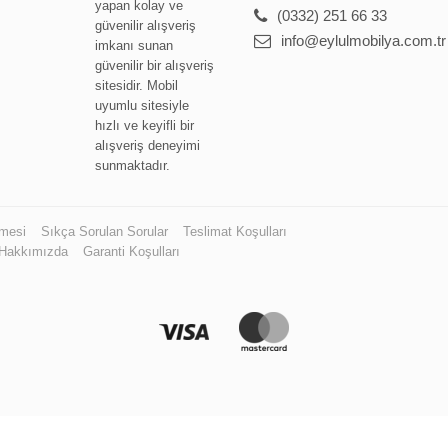
yapan kolay ve
(0332) 251 66 33
güvenilir alışveriş
info@eylulmobilya.com.tr
imkanı sunan
güvenilir bir alışveriş
sitesidir. Mobil
uyumlu sitesiyle
hızlı ve keyifli bir
alışveriş deneyimi
sunmaktadır.
şmesi
Sıkça Sorulan Sorular
Teslimat Koşulları
Hakkımızda
Garanti Koşulları