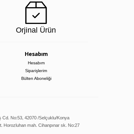
Orjinal Ürün
Hesabım
Hesabım
Siparişlerim
Bülten Aboneliği
ş Cd. No:53, 42070 /Selçuklu/Konya
it. Horozluhan mah. Cihanpınar sk. No:27